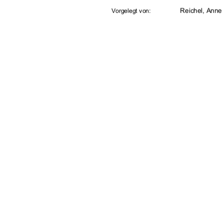
Reichel, Anne 
Vorgelegt von:
urn:nbn:de:gb
URN: 
Prof. Dr. paed
Betreuer: 
Prof. Dr. Gabr
Zweitkorrektor: 
10.09.2008
Tag der Einreichung:
91%