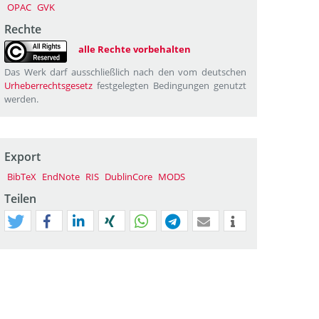
OPAC
GVK
Rechte
alle Rechte vorbehalten
Das Werk darf ausschließlich nach den vom deutschen
Urheberrechtsgesetz
festgelegten Bedingungen genutzt
werden.
Export
BibTeX
EndNote
RIS
DublinCore
MODS
Teilen
tweet
teilen
mitteilen
teilen
teilen
teilen
mail