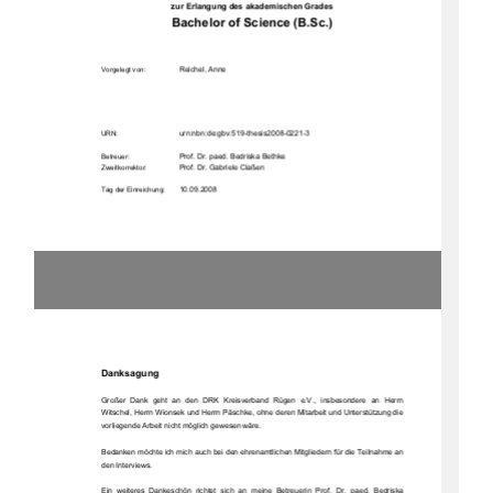
zur Erlangung des akademischen Grades 
Bachelor of Science (B.Sc.)
Reichel, Anne 
Vorgelegt von:
urn:nbn:de:gbv:519-thesis2008-0221-3
URN: 
Prof. Dr. paed. Bedriska Bethke
Betreuer: 
Prof. Dr. Gabriele Claßen 
Zweitkorrektor: 
10.09.2008
Tag der Einreichung:
Danksagung 
Großer  Dank  geht  an  den  DRK  Kreisverband  Rügen  e.V.,  insbesondere  an  Herrn  
Witschel, Herrn Wionsek und Herrn Päschke, ohne deren Mitarbeit und Unterstützung die 
vorliegende Arbeit nicht möglich gewesen wäre. 
Bedanken möchte ich mich auch bei den ehrenamtlichen Mitgliedern für die Teilnahme an 
den Interviews. 
Ein  weiteres  Dankeschön  richtet  sich  an  meine  Betreuerin  Prof.  Dr.  paed.  Bedriska  