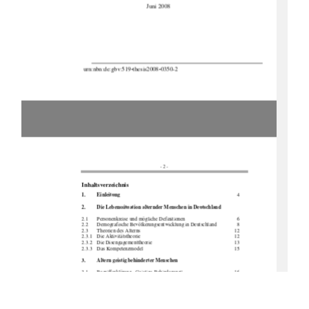
                                           Juni 2008 
 urn:nbn:de:gbv:519
-
thesis2008
-
0350-2 
- 2 - 
Inhaltsverzeichnis 
1. Einleitung        
  4
2. 
Die Lebenssituation alternder Menschen in Deutschland  
2.1  
Personenkreise und möglic
he            Definitionen                                                                        6            
2.2  
Demografische Bevölkerungsent
wicklung in Deutschland   
  8 
2.3            Theorien            des            Alterns                                                                                    12            
2.3.1            Die            Aktivitätstheorie                                                                                    12            
2.3.2            Die            Disengagementtheorie                                                                        13            
2.3.3            Das            Kompetenzmodel                                                                        15            
3. 
Altern geistig behinderter Menschen  
3.1            Begrifferklärung            „Geistige            Behinderung“                                                16            
3.2 
Alterungsprozesse bei Menschen mit ge
istiger Behinderung           21 
3.2.1    Physisches Altern bei Menschen mit geistiger Behinderung 
22 
3.2.2    Psychisches    Altern
 bei Menschen mit geistiger Behinderung 
24 
4. 
Wesentliche Aspekte bei der Entwicklung geeigneter      
            Begleitkonzepte 