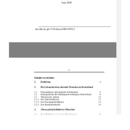
                                           Juni 2008 
 urn:nbn:de:gbv:519
-
thesis2008
-
0350-2 
- 2 - 
Inhaltsverzeichnis 
1. Einleitung        
  4
2. 
Die Lebenssituation alternder Menschen in Deutschland  
2.1  
Personenkreise und möglic
he            Definitionen                                                                        6            
2.2  
Demografische Bevölkerungsent
wicklung in Deutschland   
  8 
2.3            Theorien            des            Alterns                                                                                    12            
2.3.1            Die            Aktivitätstheorie                                                                                    12            
2.3.2            Die            Disengagementtheorie                                                                        13            
2.3.3            Das            Kompetenzmodel                                                                        15            
3. 
Altern geistig behinderter Menschen  
3.1            Begrifferklärung            „Geistige            Behinderung“                                                16            
3.2 
Alterungsprozesse bei Menschen mit ge
istiger Behinderung           21 
3.2.1    Physisches Altern bei Menschen mit geistiger Behinderung 
22 
3.2.2    Psychisches    Altern
 bei Menschen mit geistiger Behinderung 
24 
4. 
Wesentliche Aspekte bei der Entwicklung geeigneter      
            Begleitkonzepte 