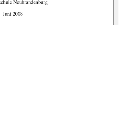
chule Neubrandenburg 
       Juni 2008 
sis2008
-
0350-2 
1
0 °