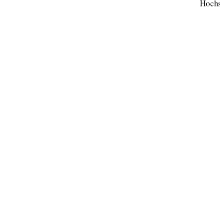
Hochs
                                    
 urn:nbn:de:gbv:519
-
the
91%