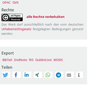
OPAC
GVK
Rechte
alle Rechte vorbehalten
Das Werk darf ausschließlich nach den vom deutschen
Urheberrechtsgesetz
festgelegten Bedingungen genutzt
werden.
Export
BibTeX
EndNote
RIS
DublinCore
MODS
Teilen
tweet
teilen
mitteilen
teilen
teilen
teilen
mail