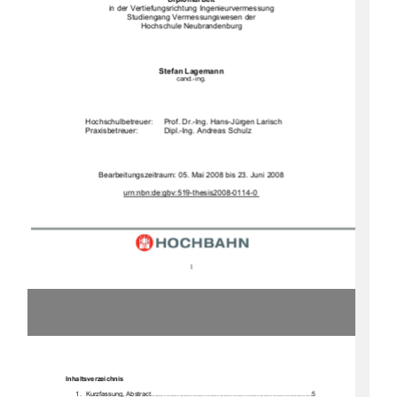
in der Vertiefungsrichtung Ingenieurvermessung 
Studiengang Vermessungswesen der 
Hochschule Neubrandenburg 
Stefan Lagemann
cand.-ing. 
Hochschulbetreuer: 
Prof. Dr.-Ing. Hans-Jürgen Larisch 
Praxisbetreuer:    
Dipl.-Ing. Andreas Schulz 
Bearbeitungszeitraum: 05. Mai 2008 bis 23. Juni 2008 
urn:nbn:de:gbv:519-thesis2008-0114-0
1
Inhaltsverzeichnis
1.  Kurzfassung,  Abstract.........................................................................5  