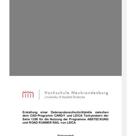
Erstellung    einer    Datenaustauschschnittstelle    zwischen    
dem  CAD-Programm  CARD/1  und  LEICA  Tachymetern  der  
Serie  1200  für  die  Nutzung  der  Programme  ABSTECKUNG  
und ROAD RUNNER RAIL von LEICA
Diplomarbeit