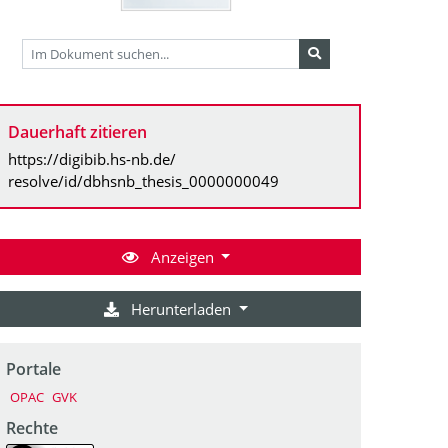
Dauerhaft zitieren
https://digibib.hs-nb.de/
resolve/id/dbhsnb_thesis_0000000049
Anzeigen
Herunterladen
Portale
OPAC
GVK
Rechte