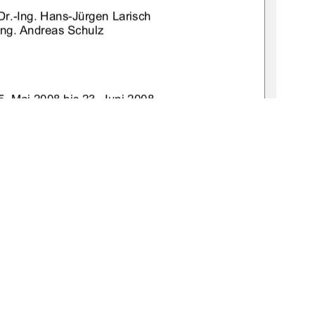
 Dr.-Ing. Hans-Jürgen Larisch 
-Ing. Andreas Schulz 
. Mai 2008 bis 23. Juni 2008 
19-thesis2008-0114-0
1