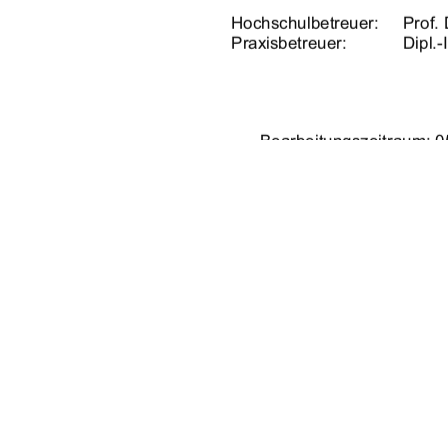
Hochschulbetreuer: 
Prof.
Praxisbetreuer:    
Dipl.
Bearbeitungszeitraum: 05
urn:nbn:de:gbv:5