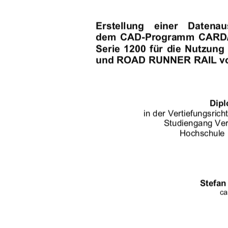
Erstellung    einer    Datena
dem  CAD-Programm  CARD/1 
Serie  1200  für  die  Nutz
und ROAD RUNNER RAIL v
Dipl
in der Vertiefungsric
Studiengang Ve
Hochschule
Stefa
ca