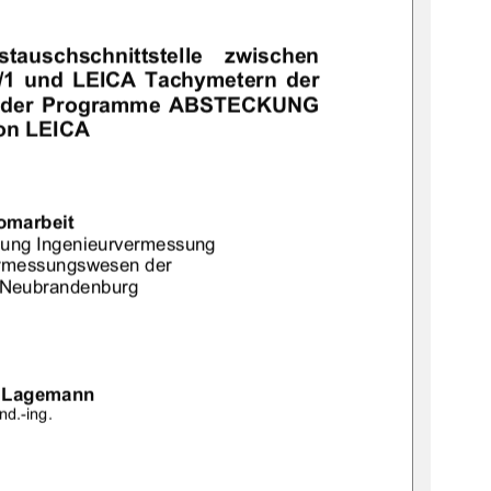
ustauschschnittstelle    zwischen    
 und  LEICA  Tachymetern  der  
ung  der  Programme  ABSTECKUNG  
on LEICA
omarbeit
htung Ingenieurvermessung 
rmessungswesen der 
 Neubrandenburg 
n Lagemann
nd.-ing. 