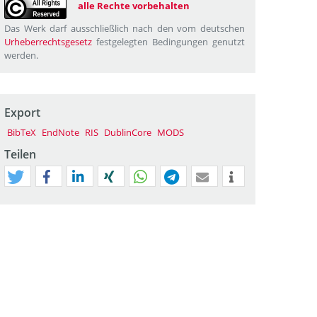
alle Rechte vorbehalten
Das Werk darf ausschließlich nach den vom deutschen
Urheberrechtsgesetz
festgelegten Bedingungen genutzt
werden.
Export
BibTeX
EndNote
RIS
DublinCore
MODS
Teilen
tweet
teilen
mitteilen
teilen
teilen
teilen
mail