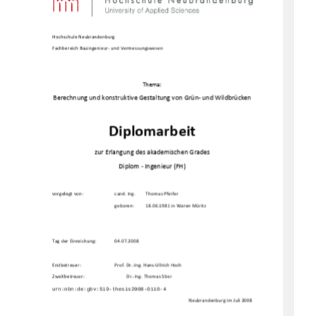
Hochschule Neubrandenburg 
Fachbereich Bauingenieur- und Vermessungswesen 
Thema: 
Berechnung und konstruktive Gestaltung von Grün- und
 Wildbrücken
Diplomarbeit 
zur Erlangung des akademischen Grades 
Diplom - Ingenieur (FH) 
vorgelegt von:  
cand. Ing. 
Thomas Pfeifer 
geboren: 
18.06.1981 in Waren Müritz 
Tag der Einreichung:   
04.07.2008 
Erstbetreuer:   
Prof. Dr.-Ing. Hans-Ullrich Hoch 
Zweitbetreuer: 
  Dr.-Ing. Thomas Stier 
Neubrandenburg im Juli 2008