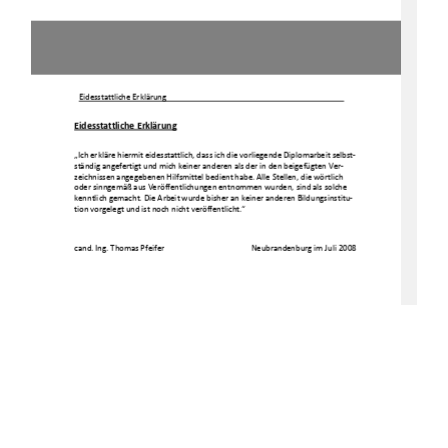
Eidesstattliche Erklärung  
Eidesstattliche Erklärung
„Ich erkläre hiermit eidesstattlich, dass ich die v
orliegende Diplomarbeit selbst-
ständig angefertigt und mich keiner anderen als der
 in den beigefügten Ver-
zeichnissen angegebenen Hilfsmittel bedient habe. A
lle Stellen, die wörtlich 
oder sinngemäß aus Veröffentlichungen entnommen wur
den, sind als solche 
kenntlich gemacht. Die Arbeit wurde bisher an keine
r anderen Bildungsinstitu-
tion vorgelegt und ist noch nicht veröffentlicht.“ 
cand. Ing. Thomas Pfeifer 
Neubrandenburg im Juli
 2008 