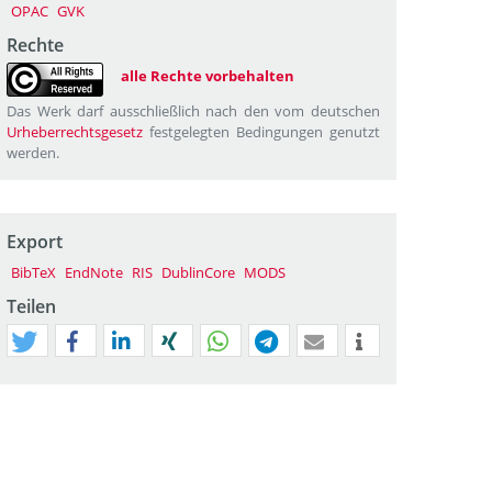
OPAC
GVK
Rechte
alle Rechte vorbehalten
Das Werk darf ausschließlich nach den vom deutschen
Urheberrechtsgesetz
festgelegten Bedingungen genutzt
werden.
Export
BibTeX
EndNote
RIS
DublinCore
MODS
Teilen
tweet
teilen
mitteilen
teilen
teilen
teilen
mail