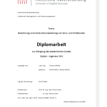
Hochschule Neubrandenburg 
Fachbereich Bauingenieur- und Vermessungswesen 
Thema: 
Berechnung und konstruktive Gestaltung von Grün- und
 Wildbrücken
Diplomarbeit 
zur Erlangung des akademischen Grades 
Diplom - Ingenieur (FH) 
vorgelegt von:  
cand. Ing. 
Thomas Pfeifer 
geboren: 
18.06.1981 in Waren Müritz 
Tag der Einreichung:   
04.07.2008 
Erstbetreuer:   
Prof. Dr.-Ing. Hans-Ullrich Hoch 
Zweitbetreuer: 
  Dr.-Ing. Thomas Stier 
Neubrandenburg im Juli 2008