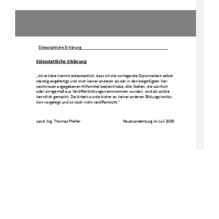
Eidesstattliche Erklärung  
Eidesstattliche Erklärung
„Ich erkläre hiermit eidesstattlich, dass ich die v
orliegende Diplomarbeit selbst-
ständig angefertigt und mich keiner anderen als der
 in den beigefügten Ver-
zeichnissen angegebenen Hilfsmittel bedient habe. A
lle Stellen, die wörtlich 
oder sinngemäß aus Veröffentlichungen entnommen wur
den, sind als solche 
kenntlich gemacht. Die Arbeit wurde bisher an keine
r anderen Bildungsinstitu-
tion vorgelegt und ist noch nicht veröffentlicht.“ 
cand. Ing. Thomas Pfeifer 
Neubrandenburg im Juli
 2008 