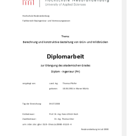
Hochschule Neubrandenburg 
Fachbereich Bauingenieur- und Vermessungswesen 
Thema: 
Berechnung und konstruktive Gestaltung von Grün- und
 Wildbrücken
Diplomarbeit 
zur Erlangung des akademischen Grades 
Diplom - Ingenieur (FH) 
vorgelegt von:  
cand. Ing. 
Thomas Pfeifer 
geboren: 
18.06.1981 in Waren Müritz 
Tag der Einreichung:   
04.07.2008 
Erstbetreuer:   
Prof. Dr.-Ing. Hans-Ullrich Hoch 
Zweitbetreuer: 
  Dr.-Ing. Thomas Stier 
Neubrandenburg im Juli 2008