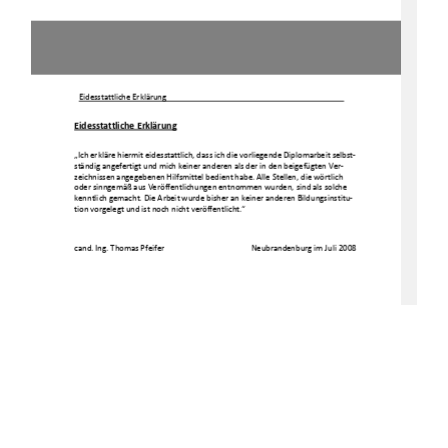
Eidesstattliche Erklärung  
Eidesstattliche Erklärung
„Ich erkläre hiermit eidesstattlich, dass ich die v
orliegende Diplomarbeit selbst-
ständig angefertigt und mich keiner anderen als der
 in den beigefügten Ver-
zeichnissen angegebenen Hilfsmittel bedient habe. A
lle Stellen, die wörtlich 
oder sinngemäß aus Veröffentlichungen entnommen wur
den, sind als solche 
kenntlich gemacht. Die Arbeit wurde bisher an keine
r anderen Bildungsinstitu-
tion vorgelegt und ist noch nicht veröffentlicht.“ 
cand. Ing. Thomas Pfeifer 
Neubrandenburg im Juli
 2008 