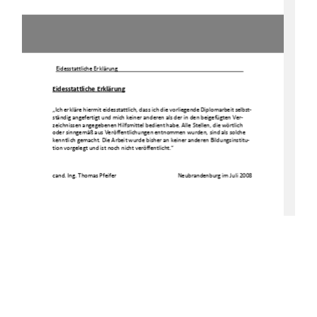
Eidesstattliche Erklärung  
Eidesstattliche Erklärung
„Ich erkläre hiermit eidesstattlich, dass ich die v
orliegende Diplomarbeit selbst-
ständig angefertigt und mich keiner anderen als der
 in den beigefügten Ver-
zeichnissen angegebenen Hilfsmittel bedient habe. A
lle Stellen, die wörtlich 
oder sinngemäß aus Veröffentlichungen entnommen wur
den, sind als solche 
kenntlich gemacht. Die Arbeit wurde bisher an keine
r anderen Bildungsinstitu-
tion vorgelegt und ist noch nicht veröffentlicht.“ 
cand. Ing. Thomas Pfeifer 
Neubrandenburg im Juli
 2008 