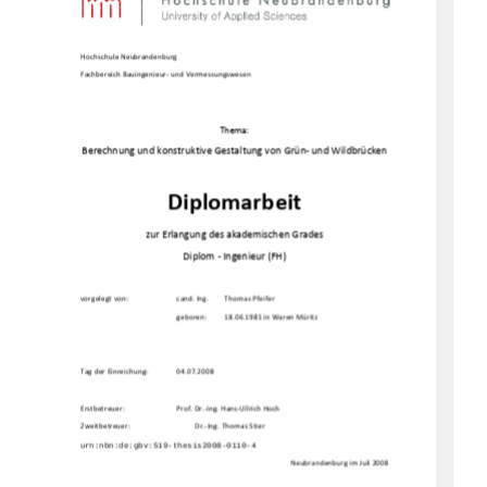
Hochschule Neubrandenburg 
Fachbereich Bauingenieur- und Vermessungswesen 
Thema: 
Berechnung und konstruktive Gestaltung von Grün- und
 Wildbrücken
Diplomarbeit 
zur Erlangung des akademischen Grades 
Diplom - Ingenieur (FH) 
vorgelegt von:  
cand. Ing. 
Thomas Pfeifer 
geboren: 
18.06.1981 in Waren Müritz 
Tag der Einreichung:   
04.07.2008 
Erstbetreuer:   
Prof. Dr.-Ing. Hans-Ullrich Hoch 
Zweitbetreuer: 
  Dr.-Ing. Thomas Stier 
Neubrandenburg im Juli 2008