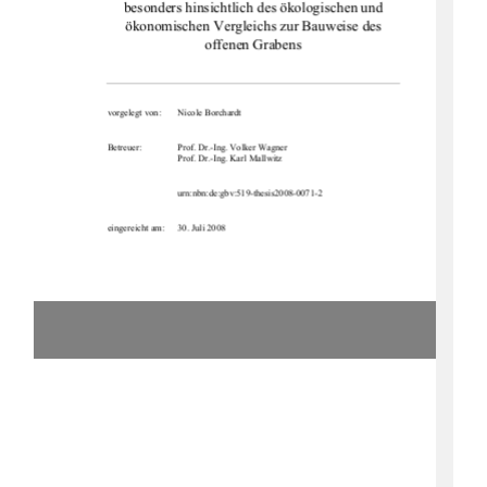
besonders hinsichtlich des ökologischen und 
ökonomischen Vergleichs zur Bauweise des 
offenen Grabens 
vorgelegt von: 
Nicole Borchardt 
Betreuer: 
Prof. Dr.-Ing. Volker Wagner 
                              Prof.          Dr.-Ing.          Karl          Mallwitz          
urn:nbn:de:gbv:519-thesis2008-0071-2
eingereicht am: 
30. Juli 2008 