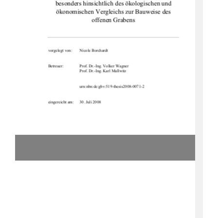
besonders hinsichtlich des ökologischen und 
ökonomischen Vergleichs zur Bauweise des 
offenen Grabens 
vorgelegt von: 
Nicole Borchardt 
Betreuer: 
Prof. Dr.-Ing. Volker Wagner 
                              Prof.          Dr.-Ing.          Karl          Mallwitz          
urn:nbn:de:gbv:519-thesis2008-0071-2
eingereicht am: 
30. Juli 2008 