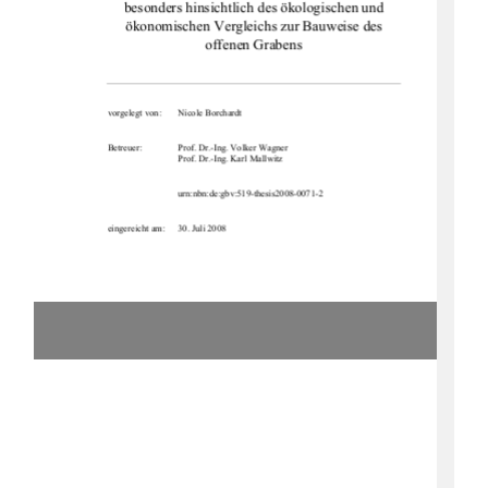
besonders hinsichtlich des ökologischen und 
ökonomischen Vergleichs zur Bauweise des 
offenen Grabens 
vorgelegt von: 
Nicole Borchardt 
Betreuer: 
Prof. Dr.-Ing. Volker Wagner 
                              Prof.          Dr.-Ing.          Karl          Mallwitz          
urn:nbn:de:gbv:519-thesis2008-0071-2
eingereicht am: 
30. Juli 2008 