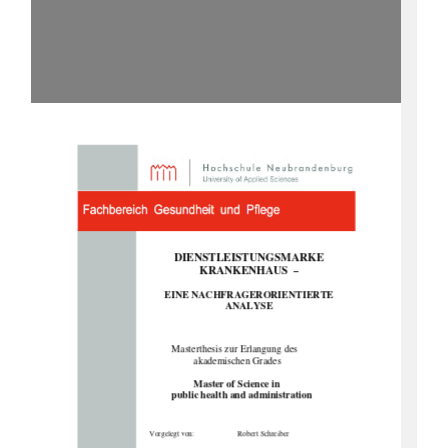
DIENSTLEISTUNGSMARKE  
KRANKENHAUS 
 –  
EINE NACHFRAGERORIENTIERTE       
ANALYSE  
Masterthesis zur Erlangung des  
akademischen Grades 
Master of Science in  
public health and administration 
Vorgelegt von:  
Robert Schreiber 