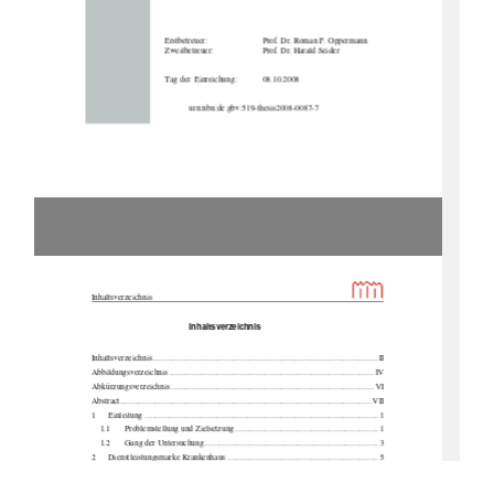
Erstbetreuer:  
                        Prof.            Dr.            Roman            F.            Oppermann            
                                    Zweitbetreuer:                                    Prof.            Dr.            Harald            Seider            
Tag der  Einreichung:  
08.10.2008 
urn:nbn:de:gbv:519-thesis2008-0087-7 
Inhaltsverzeichnis                                                                                                 
Inhaltsverzeichnis 
Inhaltsverzeichnis .............................................................................................................
II 
Abbildungsverzeichnis ................................................................................................... IV 
Abkürzungsverzeichnis .................................................................................................. VI 
Abstract.......................................................................................................................
... VII 
1      Einleitung ................................................................................................................. 1      
1.1       Problemstellung       und       Zielsetzung ..................................................................... 1       
1.2       Gang       der       Untersuchung .................................................................................... 3       
2      Dienstleistungsmarke      Krankenhaus ......................................................................... 5      
2.1       Begriffliche       Abgrenzung .................................................................................. 5       
2.2 
Merkmale von Dienstleistungsmarken ............................................................. 6 