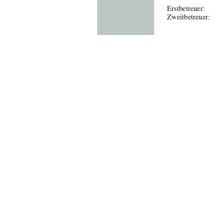
Erstbetreuer:  
         
                                    Zweitbetreuer:                           
Tag der  Einreichun
urn:nbn:de:
91%