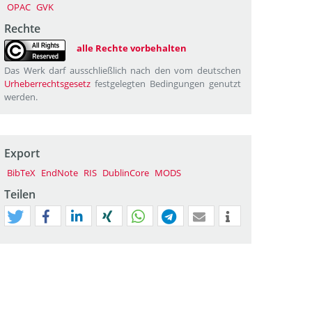
OPAC
GVK
Rechte
alle Rechte vorbehalten
Das Werk darf ausschließlich nach den vom deutschen
Urheberrechtsgesetz
festgelegten Bedingungen genutzt
werden.
Export
BibTeX
EndNote
RIS
DublinCore
MODS
Teilen
tweet
teilen
mitteilen
teilen
teilen
teilen
mail