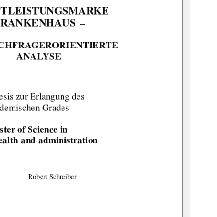
STLEISTUNGSMARKE  
RANKENHAUS 
 –  
CHFRAGERORIENTIERTE       
ANALYSE  
esis zur Erlangung des  
demischen Grades 
ter of Science in  
ealth and administration 
Robert Schreiber 