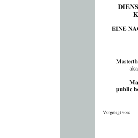
DIEN
K
EINE NA
Masterth
aka
Mas
public h
Vorgelegt von:  