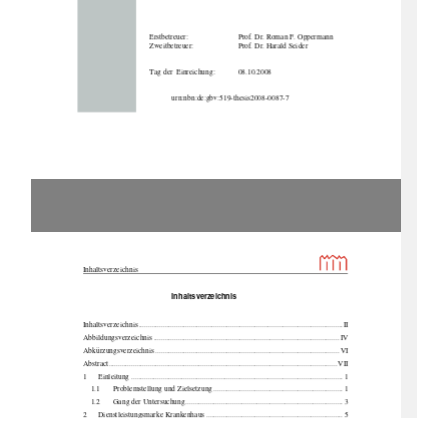
Erstbetreuer:  
                        Prof.            Dr.            Roman            F.            Oppermann            
                                    Zweitbetreuer:                                    Prof.            Dr.            Harald            Seider            
Tag der  Einreichung:  
08.10.2008 
urn:nbn:de:gbv:519-thesis2008-0087-7 
Inhaltsverzeichnis                                                                                                 
Inhaltsverzeichnis 
Inhaltsverzeichnis .............................................................................................................
II 
Abbildungsverzeichnis ................................................................................................... IV 
Abkürzungsverzeichnis .................................................................................................. VI 
Abstract.......................................................................................................................
... VII 
1      Einleitung ................................................................................................................. 1      
1.1       Problemstellung       und       Zielsetzung ..................................................................... 1       
1.2       Gang       der       Untersuchung .................................................................................... 3       
2      Dienstleistungsmarke      Krankenhaus ......................................................................... 5      
2.1       Begriffliche       Abgrenzung .................................................................................. 5       
2.2 
Merkmale von Dienstleistungsmarken ............................................................. 6 