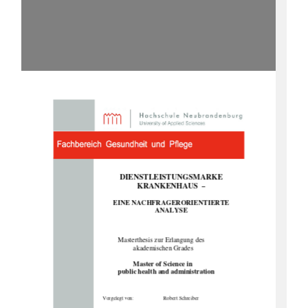
DIENSTLEISTUNGSMARKE  
KRANKENHAUS 
 –  
EINE NACHFRAGERORIENTIERTE       
ANALYSE  
Masterthesis zur Erlangung des  
akademischen Grades 
Master of Science in  
public health and administration 
Vorgelegt von:  
Robert Schreiber 