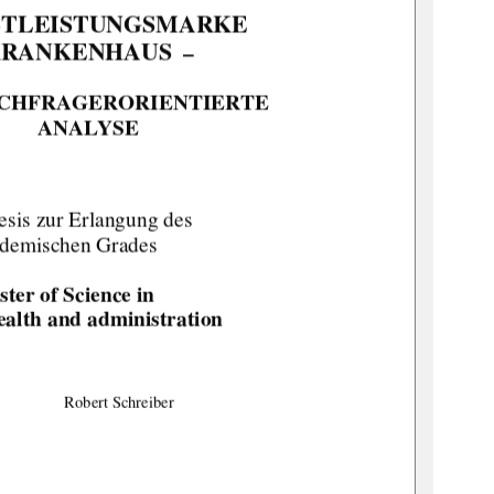
STLEISTUNGSMARKE  
RANKENHAUS 
 –  
CHFRAGERORIENTIERTE       
ANALYSE  
esis zur Erlangung des  
demischen Grades 
ter of Science in  
ealth and administration 
Robert Schreiber 