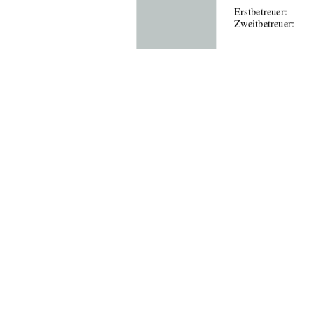
Erstbetreuer:  
         
                                    Zweitbetreuer:                           
Tag der  Einreichun
urn:nbn:de:
91%