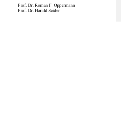
               Prof.            Dr.            Roman            F.            Oppermann            
         Prof.            Dr.            Harald            Seider            
g:  
08.10.2008 
gbv:519-thesis2008-0087-7 
1
0 °