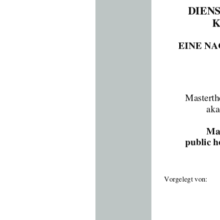
DIEN
K
EINE NA
Masterth
aka
Mas
public h
Vorgelegt von:  