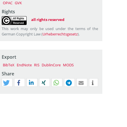
OPAC
GVK
Rights
all rights reserved
This work may only be used under the terms of the
German Copyright Law (
Urheberrechtsgesetz
).
Export
BibTeX
EndNote
RIS
DublinCore
MODS
Share
tweet
teilen
mitteilen
teilen
teilen
teilen
mail