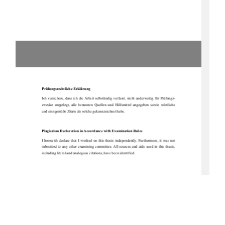
Prüfungsrechtliche Erklärung 
Ich versichere, dass ich die Arbeit selbständig verfasst, nicht anderweitig für Prüfungs-
zwecke  vorgelegt,  alle  benutzten  Quellen  
und  Hilfsmittel  angegeben  sowie  wörtliche  
und sinngemäße Zitate als solche gekennzeichnet habe. 
Plagiarism Declaration in Accordance with Examination Rules 
I  herewith  declare  that  I  worked  on  this  thesis  independently.  Furthermore,  it  was  not  
submitted  to  any  other  examining  committee.  All  sources  and  aids  used  in  this  thesis,  
including literal and analogous citations, have been identified. 
Unterschrift / Signature 