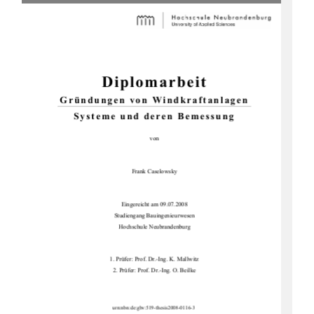
Diplomarbeit 
Gründungen von Windkraftanlagen 
Systeme und deren Bemessung 
von 
Frank Caselowsky 
Eingereicht am 09.07.2008  
Studiengang Bauingenieurwesen 
Hochschule Neubrandenburg 
1. Prüfer: Prof. Dr.-Ing. K. Mallwitz 
2. Prüfer: Prof. Dr.-Ing. O. Beilke 
urn:nbn:de:gbv:519-thesis2008-0116-3