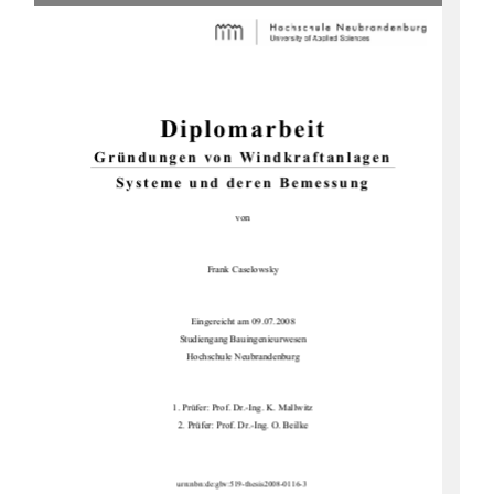
Diplomarbeit 
Gründungen von Windkraftanlagen 
Systeme und deren Bemessung 
von 
Frank Caselowsky 
Eingereicht am 09.07.2008  
Studiengang Bauingenieurwesen 
Hochschule Neubrandenburg 
1. Prüfer: Prof. Dr.-Ing. K. Mallwitz 
2. Prüfer: Prof. Dr.-Ing. O. Beilke 
urn:nbn:de:gbv:519-thesis2008-0116-3