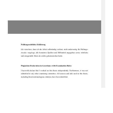
Prüfungsrechtliche Erklärung 
Ich versichere, dass ich die Arbeit selbständig verfasst, nicht anderweitig für Prüfungs-
zwecke  vorgelegt,  alle  benutzten  Quellen  
und  Hilfsmittel  angegeben  sowie  wörtliche  
und sinngemäße Zitate als solche gekennzeichnet habe. 
Plagiarism Declaration in Accordance with Examination Rules 
I  herewith  declare  that  I  worked  on  this  thesis  independently.  Furthermore,  it  was  not  
submitted  to  any  other  examining  committee.  All  sources  and  aids  used  in  this  thesis,  
including literal and analogous citations, have been identified. 
Unterschrift / Signature 