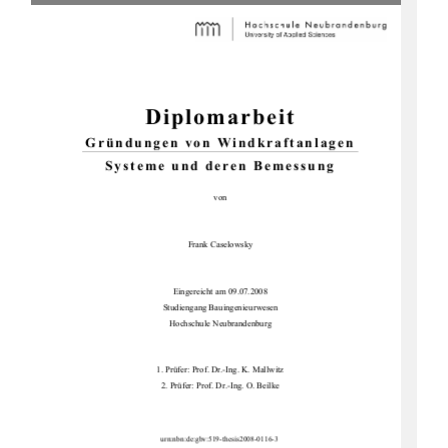
Diplomarbeit 
Gründungen von Windkraftanlagen 
Systeme und deren Bemessung 
von 
Frank Caselowsky 
Eingereicht am 09.07.2008  
Studiengang Bauingenieurwesen 
Hochschule Neubrandenburg 
1. Prüfer: Prof. Dr.-Ing. K. Mallwitz 
2. Prüfer: Prof. Dr.-Ing. O. Beilke 
urn:nbn:de:gbv:519-thesis2008-0116-3