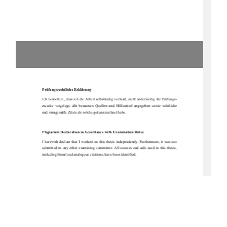
Prüfungsrechtliche Erklärung 
Ich versichere, dass ich die Arbeit selbständig verfasst, nicht anderweitig für Prüfungs-
zwecke  vorgelegt,  alle  benutzten  Quellen  
und  Hilfsmittel  angegeben  sowie  wörtliche  
und sinngemäße Zitate als solche gekennzeichnet habe. 
Plagiarism Declaration in Accordance with Examination Rules 
I  herewith  declare  that  I  worked  on  this  thesis  independently.  Furthermore,  it  was  not  
submitted  to  any  other  examining  committee.  All  sources  and  aids  used  in  this  thesis,  
including literal and analogous citations, have been identified. 
Unterschrift / Signature 