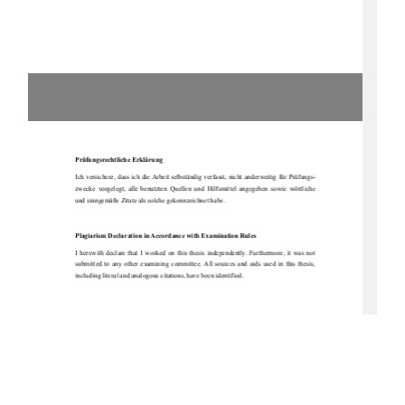
Prüfungsrechtliche Erklärung 
Ich versichere, dass ich die Arbeit selbständig verfasst, nicht anderweitig für Prüfungs-
zwecke  vorgelegt,  alle  benutzten  Quellen  
und  Hilfsmittel  angegeben  sowie  wörtliche  
und sinngemäße Zitate als solche gekennzeichnet habe. 
Plagiarism Declaration in Accordance with Examination Rules 
I  herewith  declare  that  I  worked  on  this  thesis  independently.  Furthermore,  it  was  not  
submitted  to  any  other  examining  committee.  All  sources  and  aids  used  in  this  thesis,  
including literal and analogous citations, have been identified. 
Unterschrift / Signature 