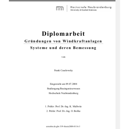
Diplomarbeit 
Gründungen von Windkraftanlagen 
Systeme und deren Bemessung 
von 
Frank Caselowsky 
Eingereicht am 09.07.2008  
Studiengang Bauingenieurwesen 
Hochschule Neubrandenburg 
1. Prüfer: Prof. Dr.-Ing. K. Mallwitz 
2. Prüfer: Prof. Dr.-Ing. O. Beilke 
urn:nbn:de:gbv:519-thesis2008-0116-3