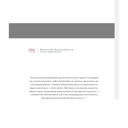
„Prävention und Gesundheitsförderung gelten weltweit als die einzigen Versorgungsfor-
men, mit denen die moderne Geißel der Menschheit, die chronisch- degenerativen oder 
„Zivilisationskrankheiten“ ursächlich, flächendeckend und zu vertretbaren Kosten be-
kämpft werden können. [...][Nur] mit ihrer Hilfe [kann] in den alternden und durch zu-
nehmend riskante Lebensumstände gekennzeichneten Gesellschaften der Gegenwart [...], 
Gesundheit als volkswirtschaftlich, sozial- und versorgungspolitisch unverzichtbares 
Massengut hergestellt und aufrechterhalten werden [...].“ 
(Schnabel, 2007, S. 11)