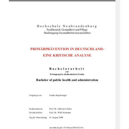
Hochschule Neubrandenburg 
Fachbereich Gesundheit und Pflege 
Studiengang Gesundheitswissenschaften 
PRIMÄRPRÄVENTION IN DEUTSCHLAND- 
EINE KRITISCHE ANALYSE 
Bachelorarbeit
zur
Erlangung des akademischen Grades 
Bachelor of public health and administration
Vorgelegt von: 
Frauke Kupfernagel 
Erstkorrektorin: 
Prof. Dr. Gabriele Claßen 
Zweitkorrektor: 
Prof. Dr. Willi Neumann 
Tag der Einreichung:    01.August 2008 
  urn:nbn:de:gbv:519-thesis2008-0214-6