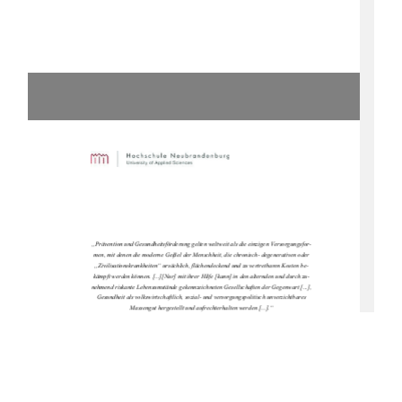
„Prävention und Gesundheitsförderung gelten weltweit als die einzigen Versorgungsfor-
men, mit denen die moderne Geißel der Menschheit, die chronisch- degenerativen oder 
„Zivilisationskrankheiten“ ursächlich, flächendeckend und zu vertretbaren Kosten be-
kämpft werden können. [...][Nur] mit ihrer Hilfe [kann] in den alternden und durch zu-
nehmend riskante Lebensumstände gekennzeichneten Gesellschaften der Gegenwart [...], 
Gesundheit als volkswirtschaftlich, sozial- und versorgungspolitisch unverzichtbares 
Massengut hergestellt und aufrechterhalten werden [...].“ 
(Schnabel, 2007, S. 11)