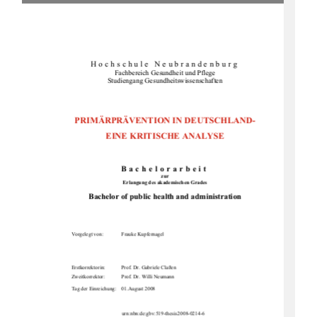
Hochschule Neubrandenburg 
Fachbereich Gesundheit und Pflege 
Studiengang Gesundheitswissenschaften 
PRIMÄRPRÄVENTION IN DEUTSCHLAND- 
EINE KRITISCHE ANALYSE 
Bachelorarbeit
zur
Erlangung des akademischen Grades 
Bachelor of public health and administration
Vorgelegt von: 
Frauke Kupfernagel 
Erstkorrektorin: 
Prof. Dr. Gabriele Claßen 
Zweitkorrektor: 
Prof. Dr. Willi Neumann 
Tag der Einreichung:    01.August 2008 
  urn:nbn:de:gbv:519-thesis2008-0214-6