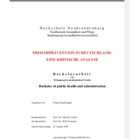
Hochschule Neubrandenburg 
Fachbereich Gesundheit und Pflege 
Studiengang Gesundheitswissenschaften 
PRIMÄRPRÄVENTION IN DEUTSCHLAND- 
EINE KRITISCHE ANALYSE 
Bachelorarbeit
zur
Erlangung des akademischen Grades 
Bachelor of public health and administration
Vorgelegt von: 
Frauke Kupfernagel 
Erstkorrektorin: 
Prof. Dr. Gabriele Claßen 
Zweitkorrektor: 
Prof. Dr. Willi Neumann 
Tag der Einreichung:    01.August 2008 
  urn:nbn:de:gbv:519-thesis2008-0214-6