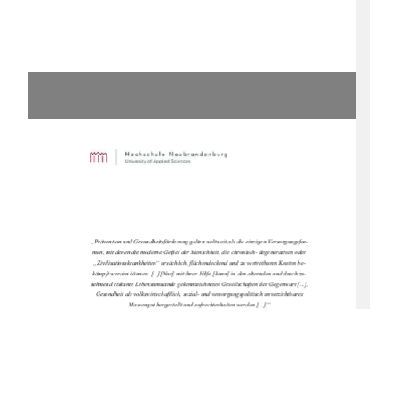
„Prävention und Gesundheitsförderung gelten weltweit als die einzigen Versorgungsfor-
men, mit denen die moderne Geißel der Menschheit, die chronisch- degenerativen oder 
„Zivilisationskrankheiten“ ursächlich, flächendeckend und zu vertretbaren Kosten be-
kämpft werden können. [...][Nur] mit ihrer Hilfe [kann] in den alternden und durch zu-
nehmend riskante Lebensumstände gekennzeichneten Gesellschaften der Gegenwart [...], 
Gesundheit als volkswirtschaftlich, sozial- und versorgungspolitisch unverzichtbares 
Massengut hergestellt und aufrechterhalten werden [...].“ 
(Schnabel, 2007, S. 11)