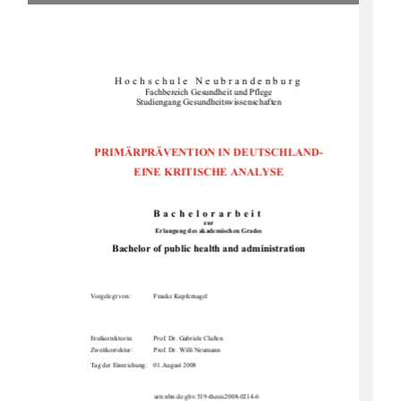
Hochschule Neubrandenburg 
Fachbereich Gesundheit und Pflege 
Studiengang Gesundheitswissenschaften 
PRIMÄRPRÄVENTION IN DEUTSCHLAND- 
EINE KRITISCHE ANALYSE 
Bachelorarbeit
zur
Erlangung des akademischen Grades 
Bachelor of public health and administration
Vorgelegt von: 
Frauke Kupfernagel 
Erstkorrektorin: 
Prof. Dr. Gabriele Claßen 
Zweitkorrektor: 
Prof. Dr. Willi Neumann 
Tag der Einreichung:    01.August 2008 
  urn:nbn:de:gbv:519-thesis2008-0214-6