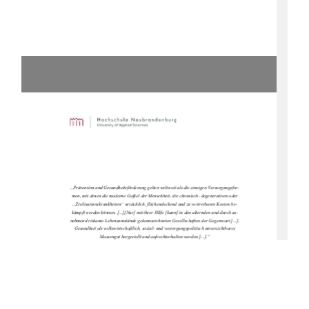
„Prävention und Gesundheitsförderung gelten weltweit als die einzigen Versorgungsfor-
men, mit denen die moderne Geißel der Menschheit, die chronisch- degenerativen oder 
„Zivilisationskrankheiten“ ursächlich, flächendeckend und zu vertretbaren Kosten be-
kämpft werden können. [...][Nur] mit ihrer Hilfe [kann] in den alternden und durch zu-
nehmend riskante Lebensumstände gekennzeichneten Gesellschaften der Gegenwart [...], 
Gesundheit als volkswirtschaftlich, sozial- und versorgungspolitisch unverzichtbares 
Massengut hergestellt und aufrechterhalten werden [...].“ 
(Schnabel, 2007, S. 11)