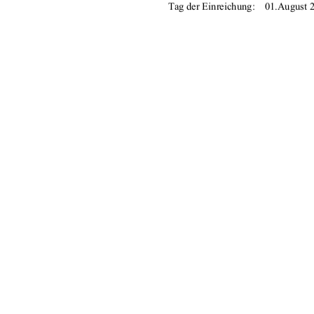
Tag der Einreichung:    01.August 
  urn:nbn:de
91%
Kontakt (Digitale Bibliothek)