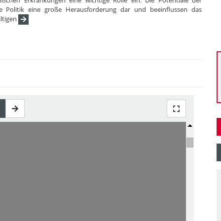
chen Erkrankungen eine wichtige Rolle ein. Die Potentiale der
die Politik eine große Herausforderung dar und beeinflussen das
ltigen