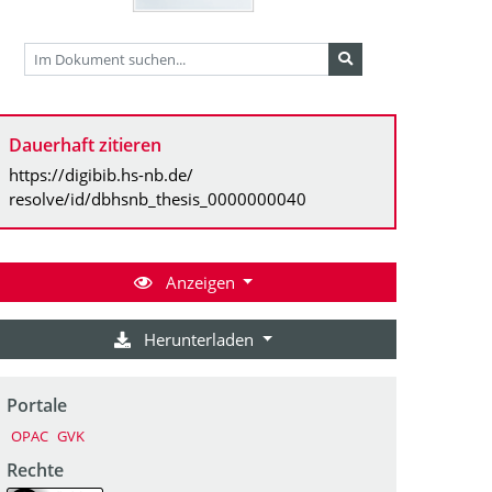
Dauerhaft zitieren
https://digibib.hs-nb.de/
resolve/id/dbhsnb_thesis_0000000040
Anzeigen
Herunterladen
Portale
OPAC
GVK
Rechte