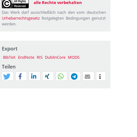
alle Rechte vorbehalten
Das Werk darf ausschließlich nach den vom deutschen
Urheberrechtsgesetz
festgelegten Bedingungen genutzt
werden.
Export
BibTeX
EndNote
RIS
DublinCore
MODS
Teilen
tweet
teilen
mitteilen
teilen
teilen
teilen
mail