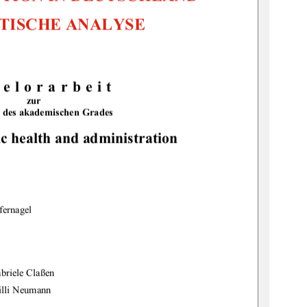
ITISCHE ANALYSE 
elorarbeit
zur
 des akademischen Grades 
ic health and administration
fernagel 
abriele Claßen 
illi Neumann 