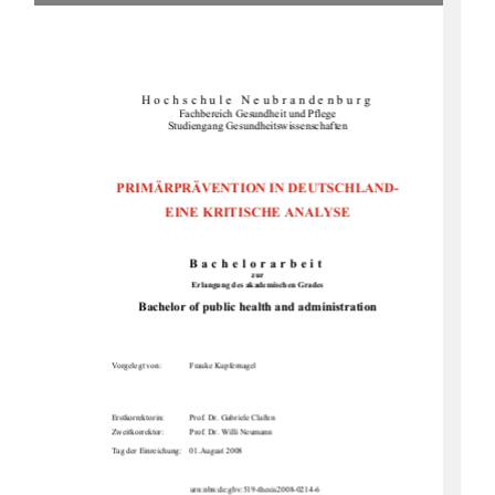
Hochschule Neubrandenburg 
Fachbereich Gesundheit und Pflege 
Studiengang Gesundheitswissenschaften 
PRIMÄRPRÄVENTION IN DEUTSCHLAND- 
EINE KRITISCHE ANALYSE 
Bachelorarbeit
zur
Erlangung des akademischen Grades 
Bachelor of public health and administration
Vorgelegt von: 
Frauke Kupfernagel 
Erstkorrektorin: 
Prof. Dr. Gabriele Claßen 
Zweitkorrektor: 
Prof. Dr. Willi Neumann 
Tag der Einreichung:    01.August 2008 
  urn:nbn:de:gbv:519-thesis2008-0214-6