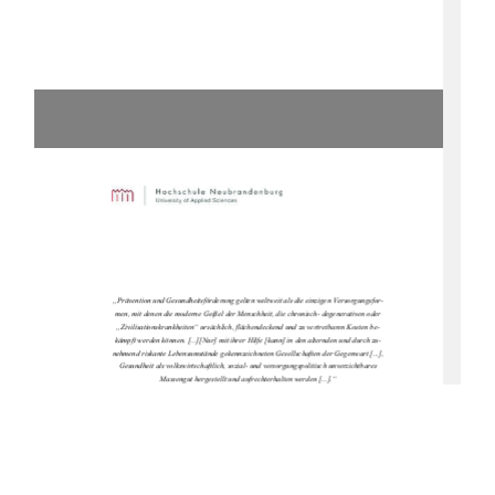
„Prävention und Gesundheitsförderung gelten weltweit als die einzigen Versorgungsfor-
men, mit denen die moderne Geißel der Menschheit, die chronisch- degenerativen oder 
„Zivilisationskrankheiten“ ursächlich, flächendeckend und zu vertretbaren Kosten be-
kämpft werden können. [...][Nur] mit ihrer Hilfe [kann] in den alternden und durch zu-
nehmend riskante Lebensumstände gekennzeichneten Gesellschaften der Gegenwart [...], 
Gesundheit als volkswirtschaftlich, sozial- und versorgungspolitisch unverzichtbares 
Massengut hergestellt und aufrechterhalten werden [...].“ 
(Schnabel, 2007, S. 11)