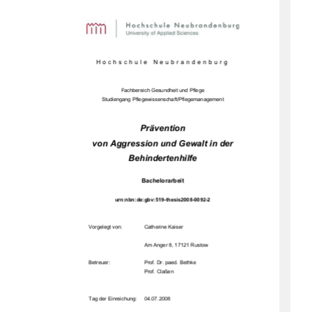
Hochschule Neubrandenburg 
Fachbereich Gesundheit und Pflege 
Studiengang Pflegewissenschaft/Pflegemanagement 
Prävention 
von Aggression und Gewalt in der 
Behindertenhilfe 
Bachelorarbeit 
urn:nbn:de:gbv:519-thesis2008-0092-2 
Vorgelegt von:   
Catherine Kaiser 
Am Anger 8, 17121 Rustow 
Betreuer: 
Prof. Dr. paed. Bethke 
                                                    Prof.             Claßen             
Tag der Einreichung:     04.07.2008