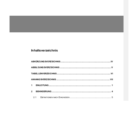
Inhaltsverzeichnis 
ABKÜRZUNGSVERZEICHNIS ..................................................................................... IV
ABBILDUNGSVERZEICHNIS ....................................................................................... V
TABELLENVERZEICHNIS ........................................................................................... VI
ANHANGSVERZEICHNIS ........................................................................................... VII
1
EINLEITUNG ..........................................................................................................  1
2
BEHINDERUNG .....................................................................................................  4
2.1
D
D
 ...................................................................... 5
EFINITIONEN NACH 
IAGNOSEN
2.2
E
K
 ...........................................  7
RKLÄRUNGSMODELL PSYCHISCHER 
RANKHEITEN
3
DIE EINRICHTUNG „AM DEVENER HOLZ“ UND IHR KLIENTEL ...................... 9
4
AGGRESSION UND GEWALT ............................................................................ 12
4.1
D
A
................................................................................ 12
EFINITION 
GGRESSION
4.2
D
G
 .......................................................................................  13
EFINITION 
EWALT
4.3
F
A
............................................................................. 15
ORMEN DER 
GGRESSION