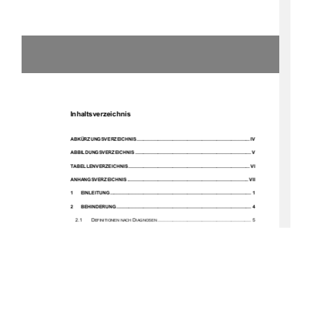
Inhaltsverzeichnis 
ABKÜRZUNGSVERZEICHNIS ..................................................................................... IV
ABBILDUNGSVERZEICHNIS ....................................................................................... V
TABELLENVERZEICHNIS ........................................................................................... VI
ANHANGSVERZEICHNIS ........................................................................................... VII
1
EINLEITUNG ..........................................................................................................  1
2
BEHINDERUNG .....................................................................................................  4
2.1
D
D
 ...................................................................... 5
EFINITIONEN NACH 
IAGNOSEN
2.2
E
K
 ...........................................  7
RKLÄRUNGSMODELL PSYCHISCHER 
RANKHEITEN
3
DIE EINRICHTUNG „AM DEVENER HOLZ“ UND IHR KLIENTEL ...................... 9
4
AGGRESSION UND GEWALT ............................................................................ 12
4.1
D
A
................................................................................ 12
EFINITION 
GGRESSION
4.2
D
G
 .......................................................................................  13
EFINITION 
EWALT
4.3
F
A
............................................................................. 15
ORMEN DER 
GGRESSION