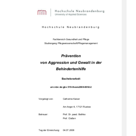
Hochschule Neubrandenburg 
Fachbereich Gesundheit und Pflege 
Studiengang Pflegewissenschaft/Pflegemanagement 
Prävention 
von Aggression und Gewalt in der 
Behindertenhilfe 
Bachelorarbeit 
urn:nbn:de:gbv:519-thesis2008-0092-2 
Vorgelegt von:   
Catherine Kaiser 
Am Anger 8, 17121 Rustow 
Betreuer: 
Prof. Dr. paed. Bethke 
                                                    Prof.             Claßen             
Tag der Einreichung:     04.07.2008