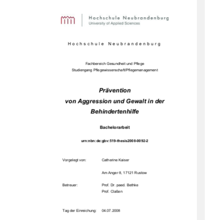
Hochschule Neubrandenburg 
Fachbereich Gesundheit und Pflege 
Studiengang Pflegewissenschaft/Pflegemanagement 
Prävention 
von Aggression und Gewalt in der 
Behindertenhilfe 
Bachelorarbeit 
urn:nbn:de:gbv:519-thesis2008-0092-2 
Vorgelegt von:   
Catherine Kaiser 
Am Anger 8, 17121 Rustow 
Betreuer: 
Prof. Dr. paed. Bethke 
                                                    Prof.             Claßen             
Tag der Einreichung:     04.07.2008