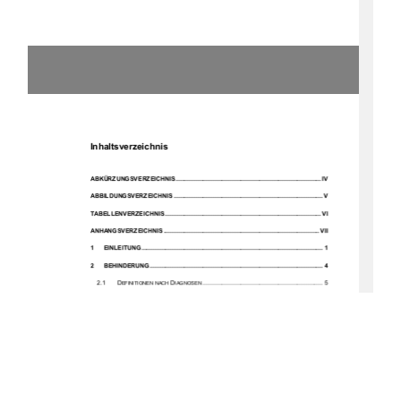
Inhaltsverzeichnis 
ABKÜRZUNGSVERZEICHNIS ..................................................................................... IV
ABBILDUNGSVERZEICHNIS ....................................................................................... V
TABELLENVERZEICHNIS ........................................................................................... VI
ANHANGSVERZEICHNIS ........................................................................................... VII
1
EINLEITUNG ..........................................................................................................  1
2
BEHINDERUNG .....................................................................................................  4
2.1
D
D
 ...................................................................... 5
EFINITIONEN NACH 
IAGNOSEN
2.2
E
K
 ...........................................  7
RKLÄRUNGSMODELL PSYCHISCHER 
RANKHEITEN
3
DIE EINRICHTUNG „AM DEVENER HOLZ“ UND IHR KLIENTEL ...................... 9
4
AGGRESSION UND GEWALT ............................................................................ 12
4.1
D
A
................................................................................ 12
EFINITION 
GGRESSION
4.2
D
G
 .......................................................................................  13
EFINITION 
EWALT
4.3
F
A
............................................................................. 15
ORMEN DER 
GGRESSION