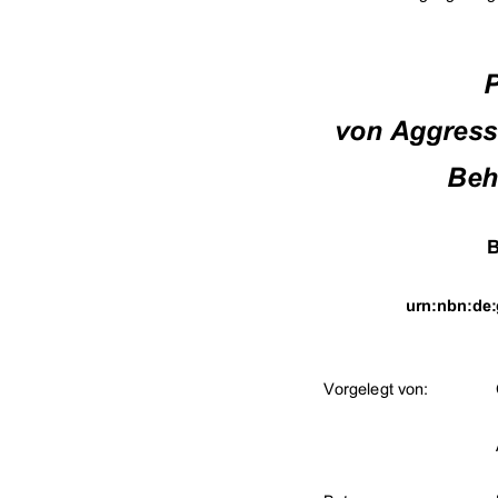
von Aggressi
Beh
B
urn:nbn:de:
Vorgelegt von:   