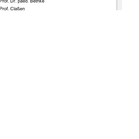
Prof. Dr. paed. Bethke 
of.             Claßen             
  04.07.2008
1
0 °
Weitere Informationen
E