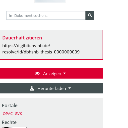
Dauerhaft zitieren
https://digibib.hs-nb.de/
resolve/id/dbhsnb_thesis_0000000039
Anzeigen
Herunterladen
Portale
OPAC
GVK
Rechte