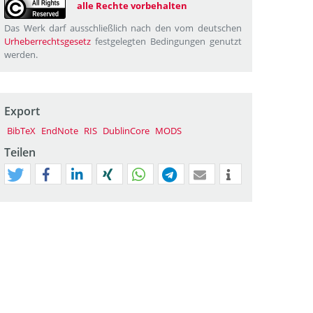
alle Rechte vorbehalten
Das Werk darf ausschließlich nach den vom deutschen
Urheberrechtsgesetz
festgelegten Bedingungen genutzt
werden.
Export
BibTeX
EndNote
RIS
DublinCore
MODS
Teilen
tweet
teilen
mitteilen
teilen
teilen
teilen
mail