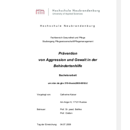
Hochschule Neubrandenburg 
Fachbereich Gesundheit und Pflege 
Studiengang Pflegewissenschaft/Pflegemanagement 
Prävention 
von Aggression und Gewalt in der 
Behindertenhilfe 
Bachelorarbeit 
urn:nbn:de:gbv:519-thesis2008-0092-2 
Vorgelegt von:   
Catherine Kaiser 
Am Anger 8, 17121 Rustow 
Betreuer: 
Prof. Dr. paed. Bethke 
                                                    Prof.             Claßen             
Tag der Einreichung:     04.07.2008