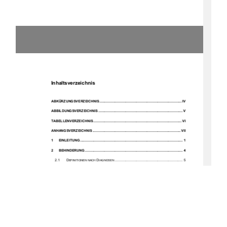
Inhaltsverzeichnis 
ABKÜRZUNGSVERZEICHNIS ..................................................................................... IV
ABBILDUNGSVERZEICHNIS ....................................................................................... V
TABELLENVERZEICHNIS ........................................................................................... VI
ANHANGSVERZEICHNIS ........................................................................................... VII
1
EINLEITUNG ..........................................................................................................  1
2
BEHINDERUNG .....................................................................................................  4
2.1
D
D
 ...................................................................... 5
EFINITIONEN NACH 
IAGNOSEN
2.2
E
K
 ...........................................  7
RKLÄRUNGSMODELL PSYCHISCHER 
RANKHEITEN
3
DIE EINRICHTUNG „AM DEVENER HOLZ“ UND IHR KLIENTEL ...................... 9
4
AGGRESSION UND GEWALT ............................................................................ 12
4.1
D
A
................................................................................ 12
EFINITION 
GGRESSION
4.2
D
G
 .......................................................................................  13
EFINITION 
EWALT
4.3
F
A
............................................................................. 15
ORMEN DER 
GGRESSION