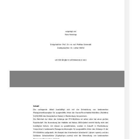









#

#


$
	





%
	
&'

(

(

(
(
	
)
		
	

*
	
&

(
	
+,


urn:nbn:de:gbv:519-thesis2008-0148-5 
-	

#











%

#


	

		



	





			

.
 

		 
/01231%+)

%


 	
4


!
(
























	



5


 
(
 		







$
	
0666
		

)










		

,

7

( 8







9



*





!

	

		



	





	

""









	
(

:



;

7

.
4




 
%

<

<

		
)

7
	
.
4



%

#


	
