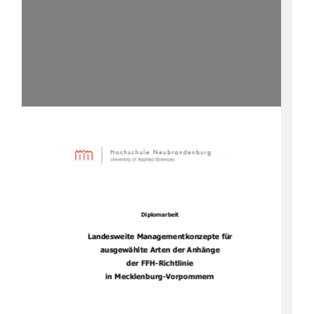







	



			


	






 !
!

"







