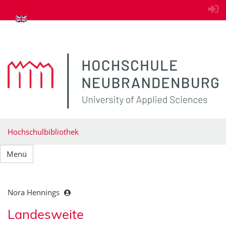
zum Inhalt springen
Hochschulbibliothek
Menü
Nora Hennings
Landesweite