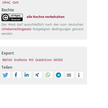
OPAC
GVK
Rechte
alle Rechte vorbehalten
Das Werk darf ausschließlich nach den vom deutschen
Urheberrechtsgesetz
festgelegten Bedingungen genutzt
werden.
Export
BibTeX
EndNote
RIS
DublinCore
MODS
Teilen
tweet
teilen
mitteilen
teilen
teilen
teilen
mail