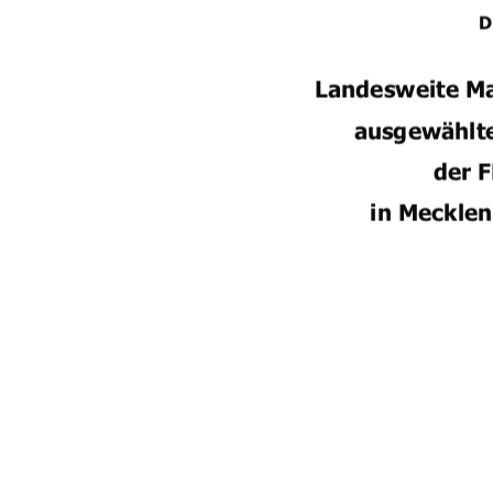

			


	






!

"



