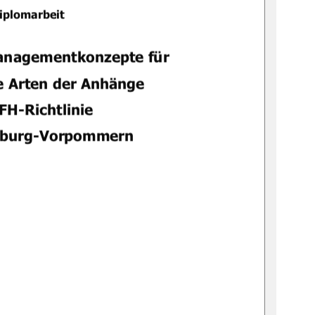
	




 !










