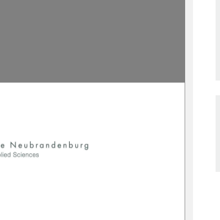





