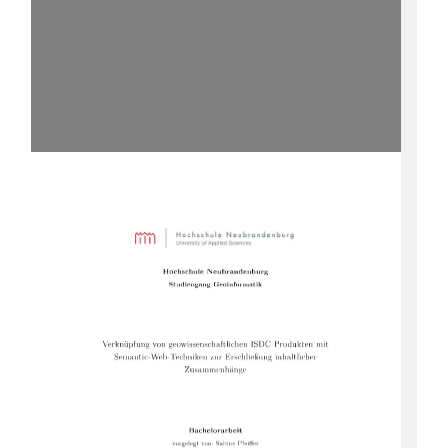
Ho chschule
Neubrandenburg
Studiengang
Geoinformatik
Verknüpfung
von
geowissenschaftlichen
ISDC-Pro dukten
mit
Semantic-Web-Techniken
zur
Erschlieÿung
inhaltlicher
Zusammenhänge
Bachelorarb eit
vorgelegt
von:
Sabine
Pfeier