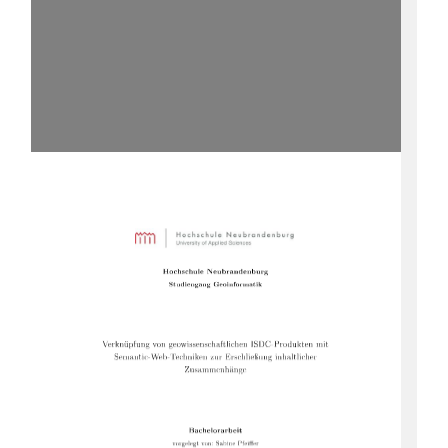
Ho chschule
Neubrandenburg
Studiengang
Geoinformatik
Verknüpfung
von
geowissenschaftlichen
ISDC-Pro dukten
mit
Semantic-Web-Techniken
zur
Erschlieÿung
inhaltlicher
Zusammenhänge
Bachelorarb eit
vorgelegt
von:
Sabine
Pfeier