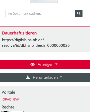
Dauerhaft zitieren
https://digibib.hs-nb.de/
resolve/id/dbhsnb_thesis_0000000036
Anzeigen
Herunterladen
Portale
OPAC
GVK
Rechte