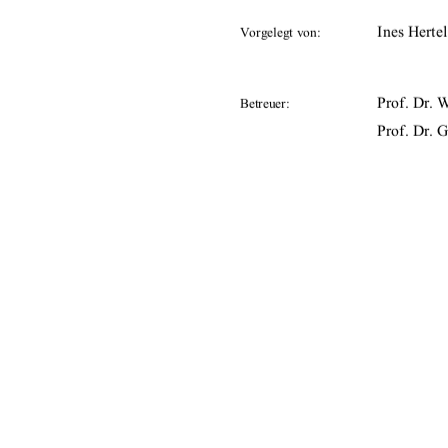
Ines Hertel
Vorgelegt von:
Prof. Dr. 
Betreuer:
Prof. Dr. 
25.08.200
Tag der Einreichung:
urn:nbn:de