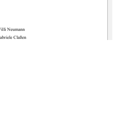
  
Willi Neumann 
Gabriele Claßen 
8
:gbv:519-thesis2008-0216-9