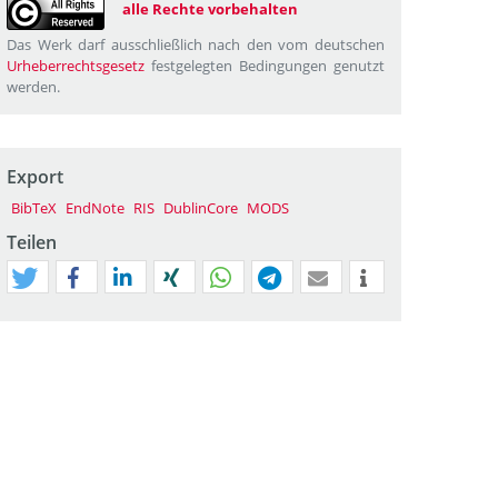
alle Rechte vorbehalten
Das Werk darf ausschließlich nach den vom deutschen
Urheberrechtsgesetz
festgelegten Bedingungen genutzt
werden.
Export
BibTeX
EndNote
RIS
DublinCore
MODS
Teilen
tweet
teilen
mitteilen
teilen
teilen
teilen
mail