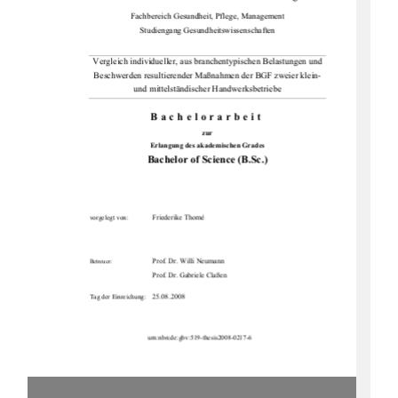
Fachbereich Gesundheit, Pflege, Management 
Studiengang Gesundheitswissenschaften 
Vergleich individueller, aus branchentypischen Belastungen und 
Beschwerden resultierender Maßnahmen der BGF zweier klein- 
und mittelständischer Handwerksbetriebe 
Bachelorarbeit
zur 
Erlangung des akademischen Grades 
Bachelor of Science (B.Sc.)
Friederike Thomé  
vorgelegt von: 
Prof. Dr. Willi Neumann 
Betreuer: 
Prof. Dr. Gabriele Claßen 
25.08.2008
Tag der Einreichung: 
urn:nbn:de:gbv:519-thesis2008-0217-6 