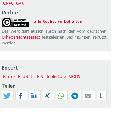
OPAC
GVK
Rechte
alle Rechte vorbehalten
Das Werk darf ausschließlich nach den vom deutschen
Urheberrechtsgesetz
festgelegten Bedingungen genutzt
werden.
Export
BibTeX
EndNote
RIS
DublinCore
MODS
Teilen
tweet
teilen
mitteilen
teilen
teilen
teilen
mail