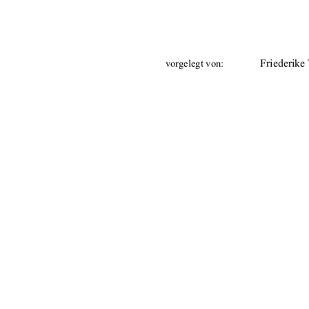
Friederike
vorgelegt von: 
Prof. Dr. 
Betreuer: 
Prof. Dr. 
25.08.200
Tag der Einreichung: 
urn:nbn:de:g