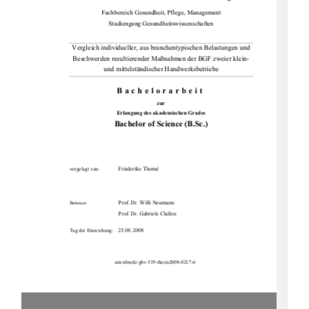
Fachbereich Gesundheit, Pflege, Management 
Studiengang Gesundheitswissenschaften 
Vergleich individueller, aus branchentypischen Belastungen und 
Beschwerden resultierender Maßnahmen der BGF zweier klein- 
und mittelständischer Handwerksbetriebe 
Bachelorarbeit
zur 
Erlangung des akademischen Grades 
Bachelor of Science (B.Sc.)
Friederike Thomé  
vorgelegt von: 
Prof. Dr. Willi Neumann 
Betreuer: 
Prof. Dr. Gabriele Claßen 
25.08.2008
Tag der Einreichung: 
urn:nbn:de:gbv:519-thesis2008-0217-6 