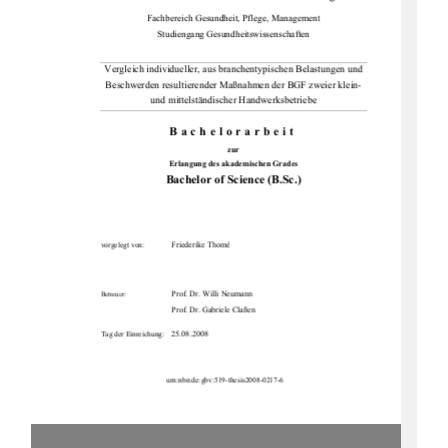
Fachbereich Gesundheit, Pflege, Management 
Studiengang Gesundheitswissenschaften 
Vergleich individueller, aus branchentypischen Belastungen und 
Beschwerden resultierender Maßnahmen der BGF zweier klein- 
und mittelständischer Handwerksbetriebe 
Bachelorarbeit
zur 
Erlangung des akademischen Grades 
Bachelor of Science (B.Sc.)
Friederike Thomé  
vorgelegt von: 
Prof. Dr. Willi Neumann 
Betreuer: 
Prof. Dr. Gabriele Claßen 
25.08.2008
Tag der Einreichung: 
urn:nbn:de:gbv:519-thesis2008-0217-6 