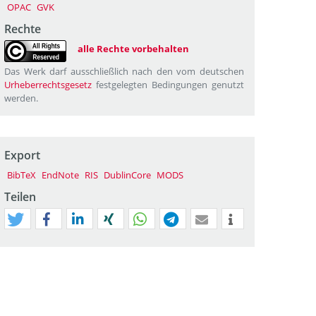
OPAC
GVK
Rechte
alle Rechte vorbehalten
Das Werk darf ausschließlich nach den vom deutschen
Urheberrechtsgesetz
festgelegten Bedingungen genutzt
werden.
Export
BibTeX
EndNote
RIS
DublinCore
MODS
Teilen
tweet
teilen
mitteilen
teilen
teilen
teilen
mail