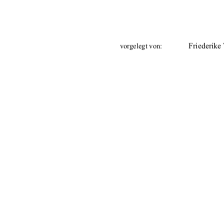
Friederike
vorgelegt von: 
Prof. Dr. 
Betreuer: 
Prof. Dr. 
25.08.200
Tag der Einreichung: 
urn:nbn:de:g