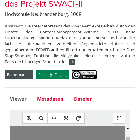
das Projekt SWACI-II
Hochschule Neubrandenburg, 2008
Abstract:
Die Internetpräsenz des SWACI-Projektes erhält durch den
Einsatz des Content-Management-Systems TYPO3 neue
Funktionalitäten. Spezielle Redakteure können besser und schneller
fachliche Informationen verbreiten. Angemeldete Nutzer sind
gegenüber dem EOWEB authentifiziert und erhalten durch eine One-
Stop-Shopping-Funktion die Möglichkeit, dieses zu nutzen. Auf der
Basis der bisherigen Schnittstellen
Bachelorarbeit
Freier
Zugang
Viewer
Metadaten
Dateien