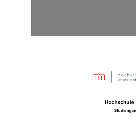

	

	