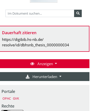
Dauerhaft zitieren
https://digibib.hs-nb.de/
resolve/id/dbhsnb_thesis_0000000034
Anzeigen
Herunterladen
Portale
OPAC
GVK
Rechte