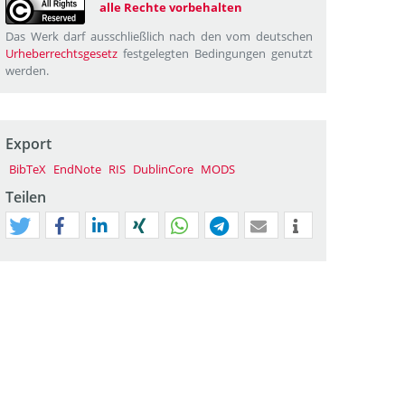
alle Rechte vorbehalten
Das Werk darf ausschließlich nach den vom deutschen
Urheberrechtsgesetz
festgelegten Bedingungen genutzt
werden.
Export
BibTeX
EndNote
RIS
DublinCore
MODS
Teilen
tweet
teilen
mitteilen
teilen
teilen
teilen
mail