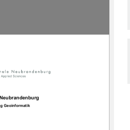
	

		
