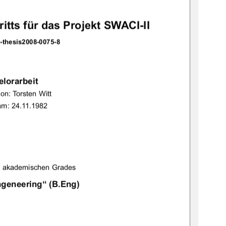
%'()"	*++,"++-'",
.		


	