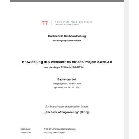
	

		
	

	


	

	

%%	%&
%'()"	*++,"++-'",




	

 !"!!
.		
	

	

	


		
	



		

	 
/.	



			0

1.23
!"#
$#	%	&

	

!#

'!"#
%!()

	*	
