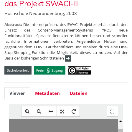
das Projekt SWACI-II
Hochschule Neubrandenburg, 2008
Abstract:
Die Internetpräsenz des SWACI-Projektes erhält durch den
Einsatz des Content-Management-Systems TYPO3 neue
Funktionalitäten. Spezielle Redakteure können besser und schneller
fachliche Informationen verbreiten. Angemeldete Nutzer sind
gegenüber dem EOWEB authentifiziert und erhalten durch eine One-
Stop-Shopping-Funktion die Möglichkeit, dieses zu nutzen. Auf der
Basis der bisherigen Schnittstellen
Bachelorarbeit
Freier
Zugang
Viewer
Metadaten
Dateien