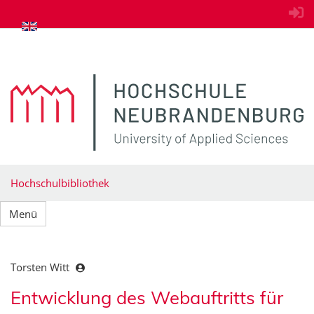
zum Inhalt springen
Hochschulbibliothek
Menü
Torsten Witt
Entwicklung des Webauftritts für