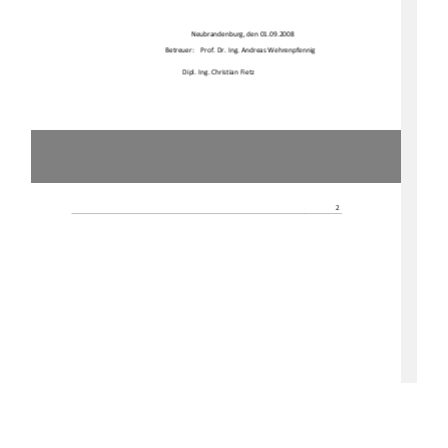
Neubrandenburg, den 01.09.2008 
Betreuer: 
Prof. Dr. Ing. Andreas Wehrenpfennig 
Dipl. Ing. Christian Fietz 
2 